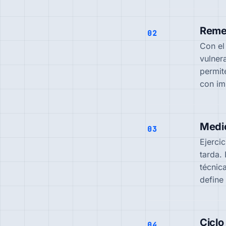
Remed
02
Con el
vulner
permit
con im
Medi
03
Ejerci
tarda.
técnic
define
Ciclo
04