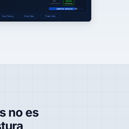
s no es
tura