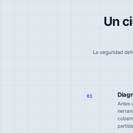
Un ci
La seguridad def
Diagn
01
Antes 
herram
cobert
partid