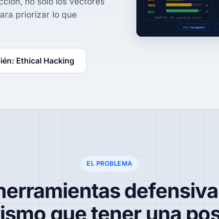
ión, no solo los vectores
ra priorizar lo que
ién: Ethical Hacking
EL PROBLEMA
herramientas defensiva
mismo que tener una pos