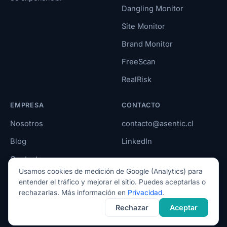
Dangling Monitor
Site Monitor
Brand Monitor
FreeScan
RealRisk
EMPRESA
CONTACTO
Nosotros
contacto@asentic.cl
Blog
LinkedIn
Contacto
Usamos cookies de medición de Google (Analytics) para
entender el tráfico y mejorar el sitio. Puedes aceptarlas o
rechazarlas. Más información en
Privacidad
.
©
2026
Asentic · Todos los
Rechazar
Aceptar
Privacidad
Términos
derechos reservados.