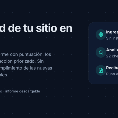
 de tu sitio en
Ingre
Sin ins
Anali
forme con puntuación, los
22 che
cción priorizado. Sin
umplimiento de las nuevas
Recib
Puntua
les.
o · informe descargable