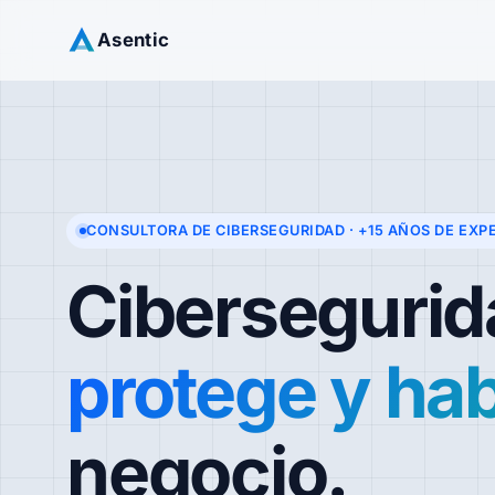
Asentic
CONSULTORA DE CIBERSEGURIDAD · +15 AÑOS DE EXP
Cibersegurid
protege y habi
negocio.