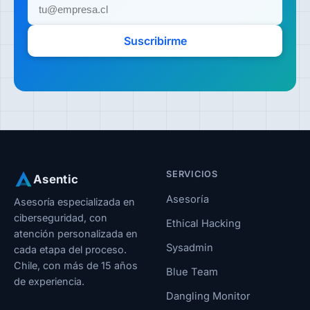
Suscribirme
SERVICIOS
Asentic
Asesoría
Asesoría especializada en
ciberseguridad, con
Ethical Hacking
atención personalizada en
Sysadmin
cada etapa del proceso.
Chile, con más de 15 años
Blue Team
de experiencia.
Dangling Monitor