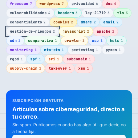
freescan
wordpress
privacidad
dns
7
7
6
4
vulnerabilidades
headers
ley-21719
tls
4
3
3
3
consentimiento
cookies
dmarc
email
2
2
2
2
gestión-de-riesgos
javascript
apache
2
2
1
cdn
comparativa
crawler
csp
hsts
1
1
1
1
1
monitoring
mta-sts
pentesting
pymes
1
1
1
1
rgpd
spf
sri
subdomain
1
1
1
1
supply-chain
takeover
xss
1
1
1
SUSCRIPCIÓN GRATUITA
Artículos sobre ciberseguridad, directo a
tu correo.
Sin spam. Publicamos cuando hay algo útil que decir, no
a fecha fija.