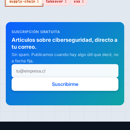
supply-chain
takeover
xss
1
1
1
SUSCRIPCIÓN GRATUITA
Artículos sobre ciberseguridad, directo a
tu correo.
Sin spam. Publicamos cuando hay algo útil que decir, no
a fecha fija.
Suscribirme