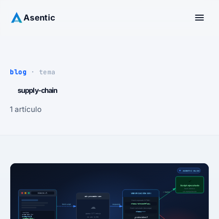
Asentic
blog
· tema
supply-chain
1 artículo