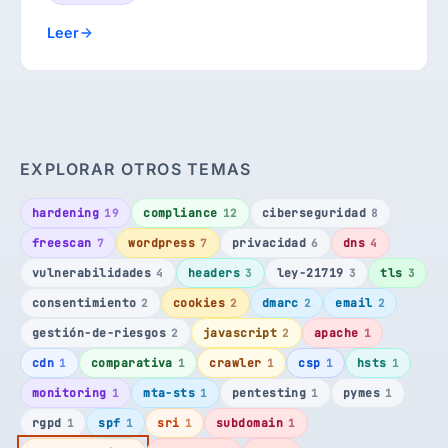
Leer
EXPLORAR OTROS TEMAS
hardening
compliance
ciberseguridad
19
12
8
freescan
wordpress
privacidad
dns
7
7
6
4
vulnerabilidades
headers
ley-21719
tls
4
3
3
3
consentimiento
cookies
dmarc
email
2
2
2
2
gestión-de-riesgos
javascript
apache
2
2
1
cdn
comparativa
crawler
csp
hsts
1
1
1
1
1
monitoring
mta-sts
pentesting
pymes
1
1
1
1
rgpd
spf
sri
subdomain
1
1
1
1