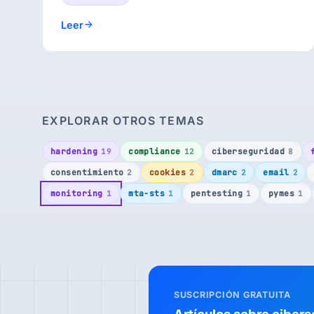
Leer
EXPLORAR OTROS TEMAS
hardening
compliance
ciberseguridad
19
12
8
consentimiento
cookies
dmarc
email
2
2
2
2
monitoring
mta-sts
pentesting
pymes
1
1
1
1
SUSCRIPCIÓN GRATUITA
Artículos sobre cibers