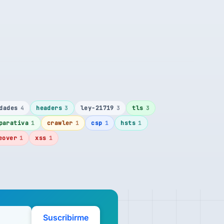
dades
headers
ley-21719
tls
4
3
3
3
parativa
crawler
csp
hsts
1
1
1
1
eover
xss
1
1
Suscribirme