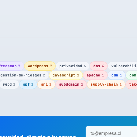
freescan
wordpress
privacidad
dns
vulnerabili
7
7
6
4
gestión-de-riesgos
javascript
apache
cdn
com
2
2
1
1
rgpd
spf
sri
subdomain
supply-chain
tak
1
1
1
1
1
eguridad, directo a tu correo.