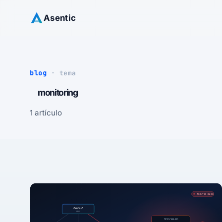
Asentic
blog
· tema
monitoring
1 artículo