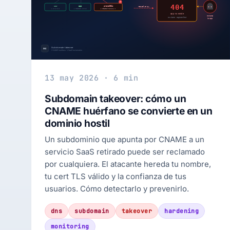
13 may 2026 · 6 min
Subdomain takeover: cómo un
CNAME huérfano se convierte en un
dominio hostil
Un subdominio que apunta por CNAME a un
servicio SaaS retirado puede ser reclamado
por cualquiera. El atacante hereda tu nombre,
tu cert TLS válido y la confianza de tus
usuarios. Cómo detectarlo y prevenirlo.
dns
subdomain
takeover
hardening
monitoring